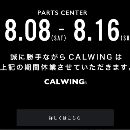
Shop Info
TEL
：
04-2991-7770
FAX
：04-2991-7760
OPEN
：火曜日 - 日曜日：10：00 - 18：00
CLOSE
：月曜日
ADDRESS
：埼玉県所沢市松郷342-6
Google Map
詳しくはこちら