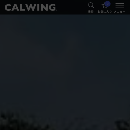
0
®
®
検索
お気に入り
メニュー