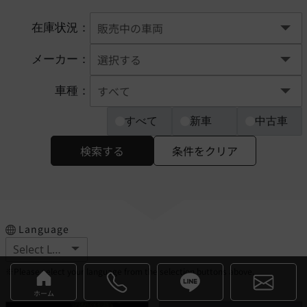
在庫状況：
メーカー：
車種：
すべて
新車
中古車
検索する
条件をクリア
Language
※Please select your language from the selection buttons above.
ホーム