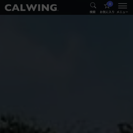
0
®
®
検索
お気に入り
メニュー