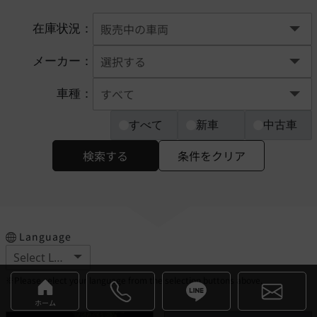
在庫状況：
メーカー：
車種：
すべて
新車
中古車
検索する
条件をクリア
Language
※Please select your language from the selection buttons above.
ホーム