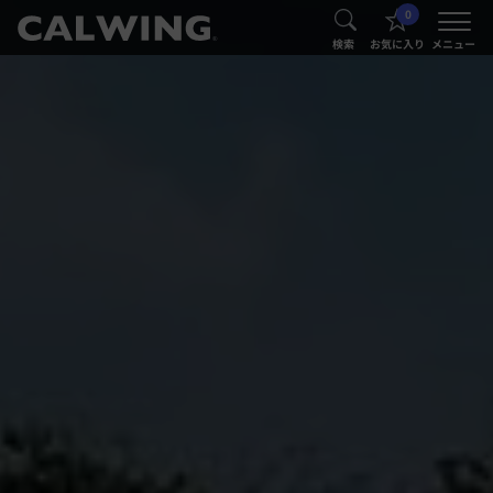
0
®
®
検索
お気に入り
メニュー