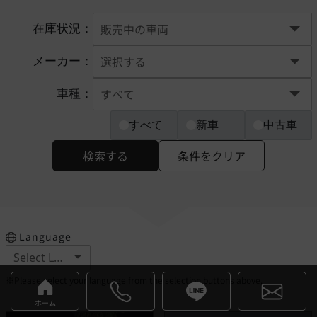
在庫状況：
メーカー：
車種：
すべて
新車
中古車
検索する
条件をクリア
Language
※Please select your language from the selection buttons above.
ホーム