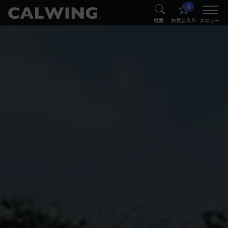
0
®
®
検索
お気に入り
メニュー