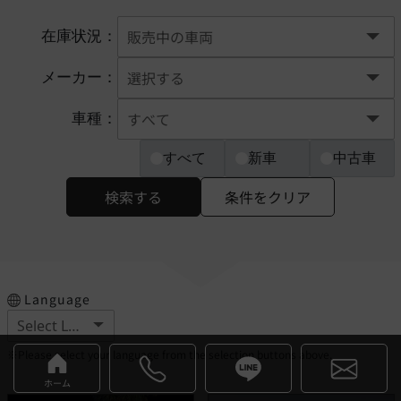
在庫状況：
メーカー：
車種：
すべて
新車
中古車
検索する
条件をクリア
Language
※Please select your language from the selection buttons above.
ホーム