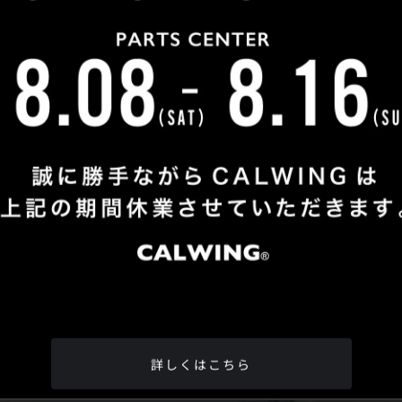
Shop Info
TEL
：
04-2991-7770
FAX
：04-2991-7760
OPEN
：火曜日 - 日曜日：10：00 - 18：00
CLOSE
：月曜日
ADDRESS
：埼玉県所沢市松郷342-6
Google Map
詳しくはこちら