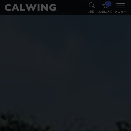
0
®
®
検索
お気に入り
メニュー