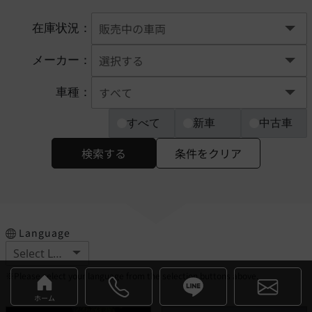
在庫状況：
メーカー：
車種：
すべて
新車
中古車
検索する
条件をクリア
Language
※Please select your language from the selection buttons above.
ホーム