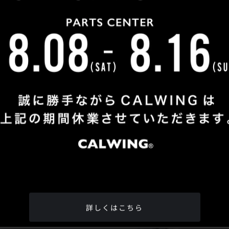
Shop Info
TEL
：
04-2991-7770
FAX
：04-2991-7760
OPEN
：火曜日 - 日曜日：10：00 - 18：00
CLOSE
：月曜日
ADDRESS
：埼玉県所沢市松郷342-6
Google Map
詳しくはこちら