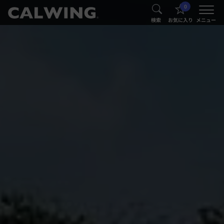
0
®
®
検索
お気に入り
メニュー