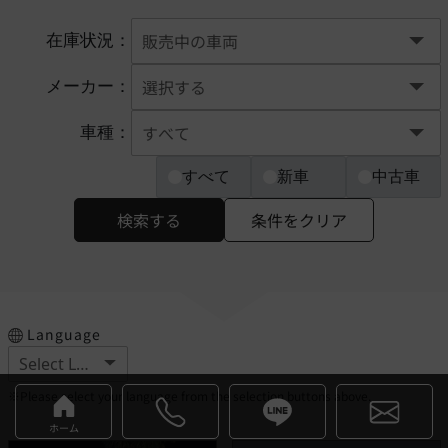
在庫状況：
メーカー：
車種：
すべて
新車
中古車
検索する
条件をクリア
Language
※Please select your language from the selection buttons above.
ホーム