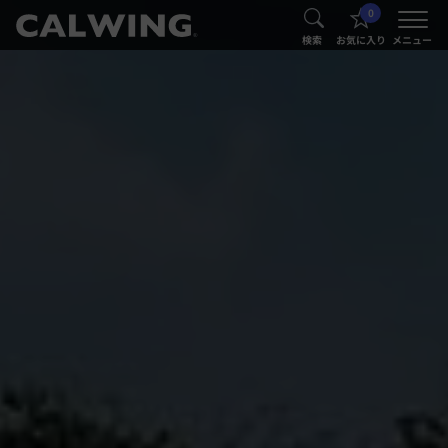
0
®
®
検索
お気に入り
メニュー