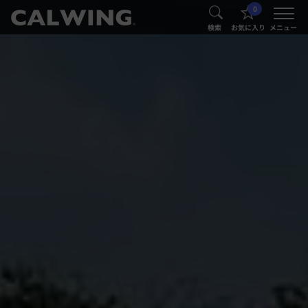
0
®
®
検索
お気に入り
メニュー