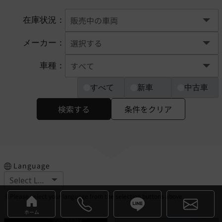
在庫状況：
メーカー：
車種：
すべて
新車
中古車
検索する
条件をクリア
Language
※Please select your language from the selection buttons above.
ホーム