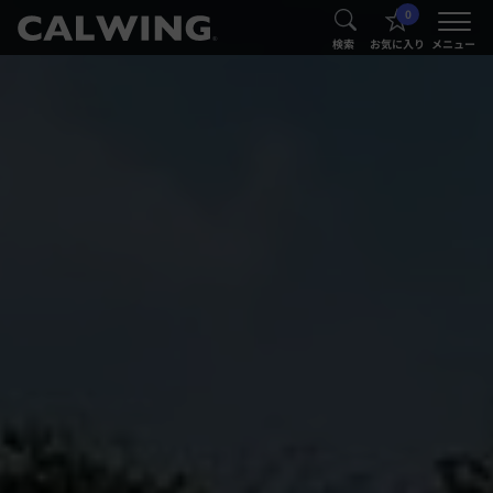
0
®
®
検索
お気に入り
メニュー