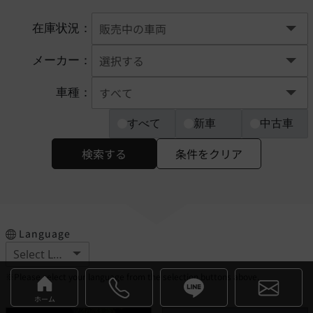
在庫状況：
メーカー：
車種：
すべて
新車
中古車
検索する
条件をクリア
Language
※Please select your language from the selection buttons above.
ホーム