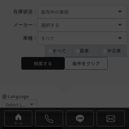
在庫状況：
メーカー：
車種：
すべて
新車
中古車
検索する
条件をクリア
Language
※Please select your language from the selection buttons above.
ホーム