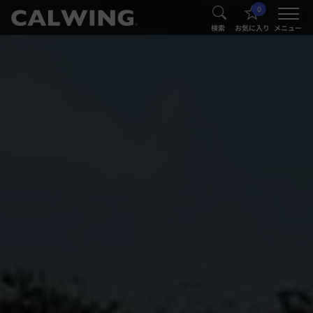
0
®
®
検索
お気に入り
メニュー