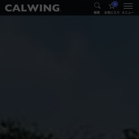
0
®
®
検索
お気に入り
メニュー