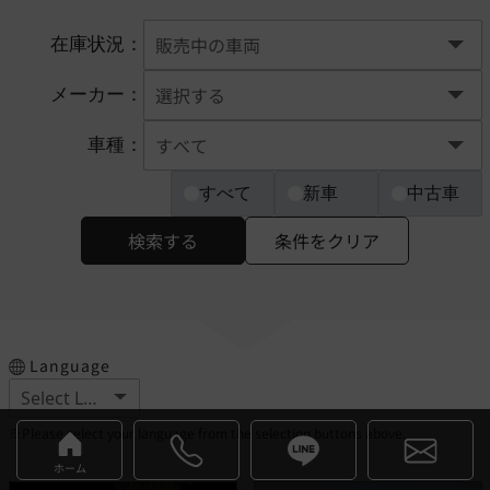
在庫状況：
メーカー：
車種：
すべて
新車
中古車
検索する
条件をクリア
Language
※Please select your language from the selection buttons above.
ホーム