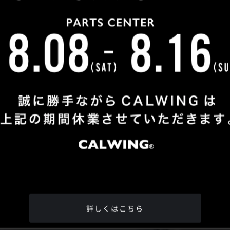
Shop Info
TEL
：
04-2991-7770
FAX
：04-2991-7760
OPEN
：火曜日 - 日曜日：10：00 - 18：00
CLOSE
：月曜日
ADDRESS
：埼玉県所沢市松郷342-6
Google Map
詳しくはこちら