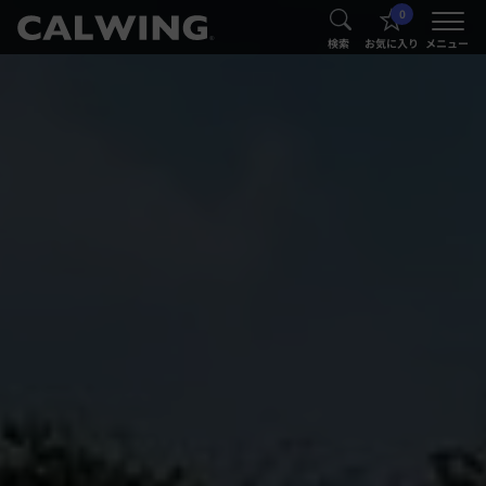
0
®
®
検索
お気に入り
メニュー