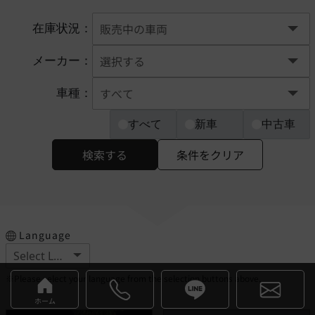
在庫状況：
メーカー：
車種：
すべて
新車
中古車
検索する
条件をクリア
Language
※Please select your language from the selection buttons above.
ホーム