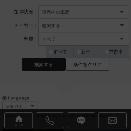
在庫状況：
メーカー：
車種：
すべて
新車
中古車
検索する
条件をクリア
Language
※Please select your language from the selection buttons above.
ホーム