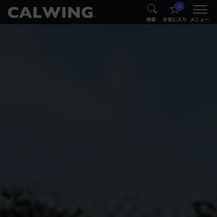
0
®
®
検索
お気に入り
メニュー