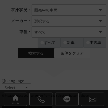
在庫状況：
メーカー：
車種：
すべて
新車
中古車
検索する
条件をクリア
Language
※Please select your language from the selection buttons above.
ホーム