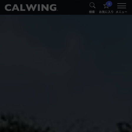
0
®
®
検索
お気に入り
メニュー