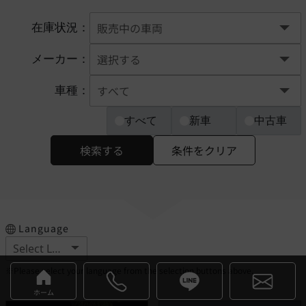
在庫状況：
メーカー：
車種：
すべて
新車
中古車
検索する
条件をクリア
Language
※Please select your language from the selection buttons above.
ホーム