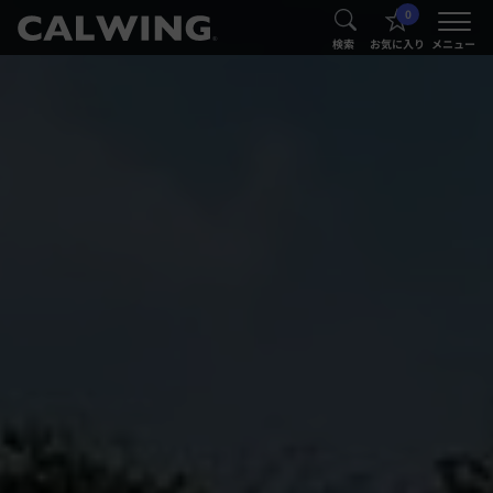
0
®
®
検索
お気に入り
メニュー