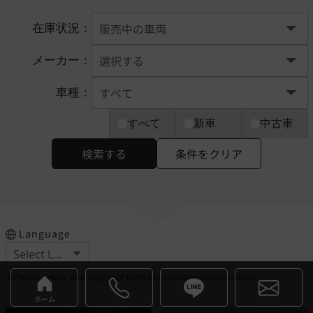
在庫状況：
メーカー：
車種：
すべて
新車
中古車
検索する
条件をクリア
Language
※Please select your language from the selection buttons above.
ホーム