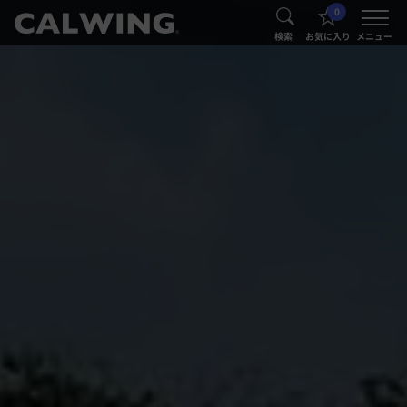
0
®
®
検索
お気に入り
メニュー