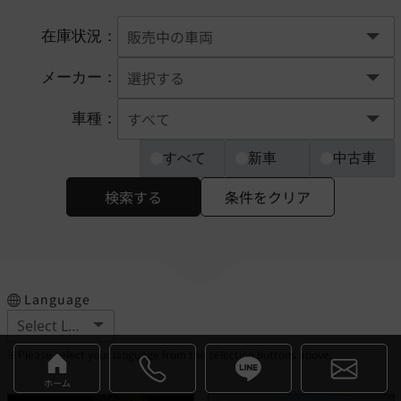
在庫状況：
メーカー：
車種：
すべて
新車
中古車
検索する
条件をクリア
Language
※Please select your language from the selection buttons above.
ホーム