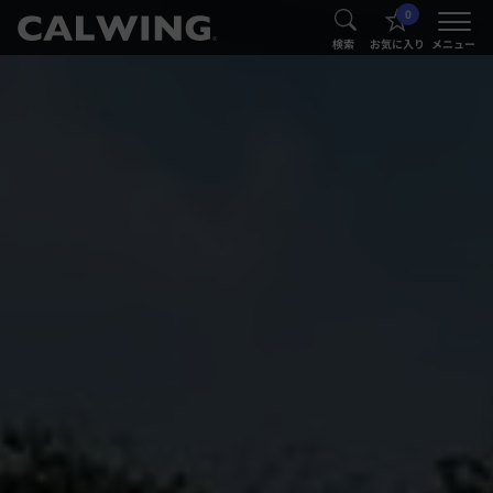
0
®
®
検索
お気に入り
メニュー