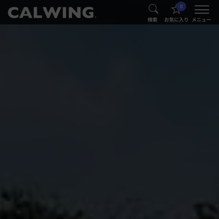
0
®
®
検索
お気に入り
メニュー