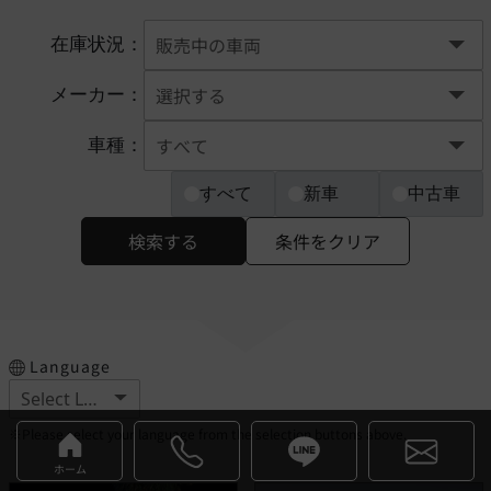
在庫状況：
メーカー：
車種：
すべて
新車
中古車
検索する
条件をクリア
Language
※Please select your language from the selection buttons above.
ホーム