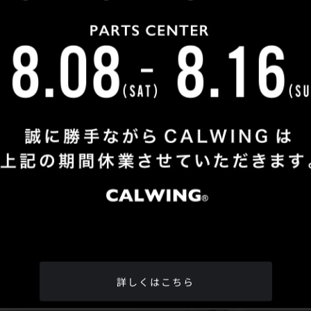
Shop Info
TEL
：
04-2991-7770
FAX
：04-2991-7760
OPEN
：火曜日 - 日曜日：10：00 - 18：00
CLOSE
：月曜日
ADDRESS
：埼玉県所沢市松郷342-6
Google Map
詳しくはこちら