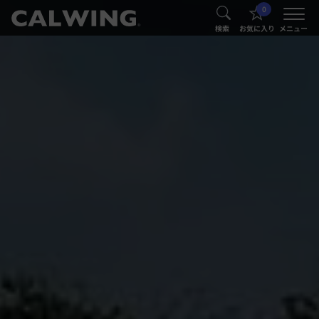
0
®
®
検索
お気に入り
メニュー