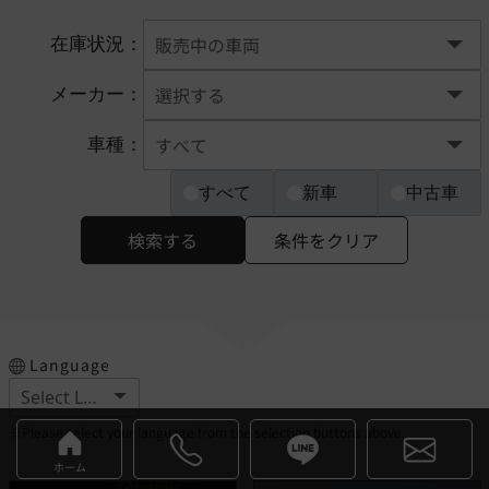
在庫状況：
メーカー：
車種：
すべて
新車
中古車
検索する
条件をクリア
Language
※Please select your language from the selection buttons above.
ホーム