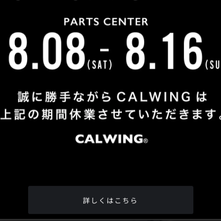
Shop Info
TEL
：
04-2991-7770
FAX
：04-2991-7760
OPEN
：火曜日 - 日曜日：10：00 - 18：00
CLOSE
：月曜日
ADDRESS
：埼玉県所沢市松郷342-6
Google Map
詳しくはこちら