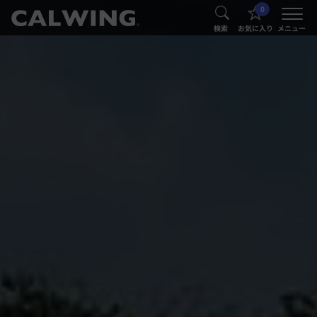
0
®
®
検索
お気に入り
メニュー