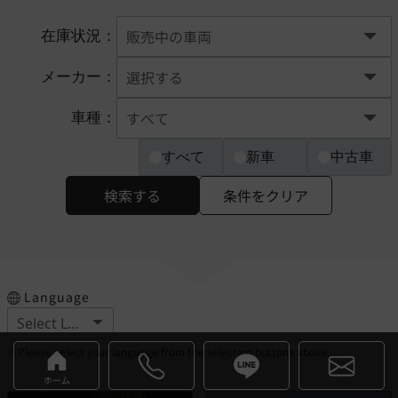
在庫状況：
メーカー：
車種：
すべて
新車
中古車
検索する
条件をクリア
Language
※Please select your language from the selection buttons above.
ホーム