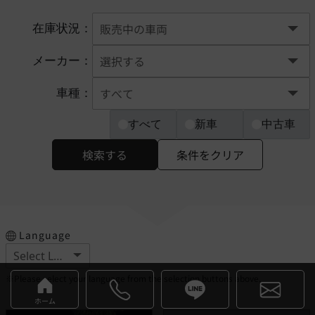
在庫状況：
メーカー：
車種：
すべて
新車
中古車
検索する
条件をクリア
Language
※Please select your language from the selection buttons above.
ホーム