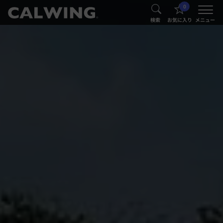
0
®
®
検索
お気に入り
メニュー