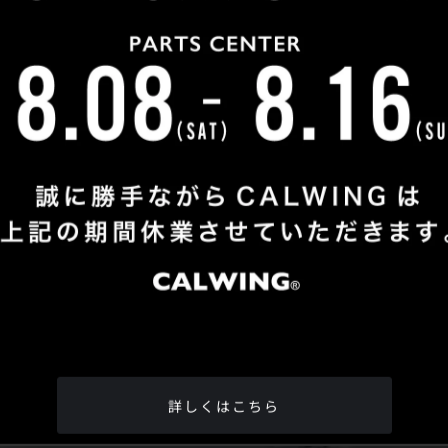
Shop Info
TEL
：
04-2991-7770
FAX
：04-2991-7760
OPEN
：火曜日 - 日曜日：10：00 - 18：00
CLOSE
：月曜日
ADDRESS
：埼玉県所沢市松郷342-6
Google Map
詳しくはこちら