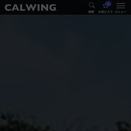
0
®
®
検索
お気に入り
メニュー