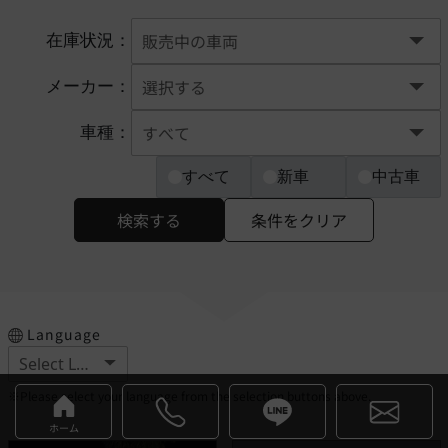
在庫状況：
メーカー：
車種：
すべて
新車
中古車
検索する
条件をクリア
Language
※Please select your language from the selection buttons above.
ホーム