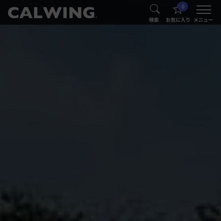
0
®
®
検索
お気に入り
メニュー