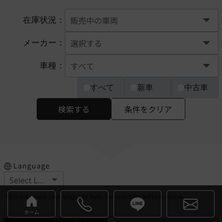
在庫状況：
メーカー：
車種：
すべて
新車
中古車
検索する
条件をクリア
Language
※Please select your language from the selection buttons above.
ホーム