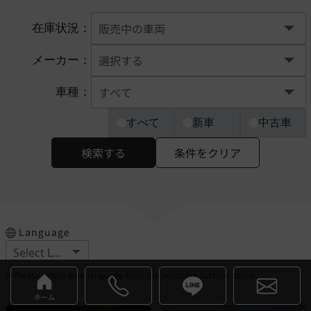
在庫状況：
メーカー：
車種：
すべて
新車
中古車
検索する
条件をクリア
Language
※Please select your language from the selection buttons above.
ホーム