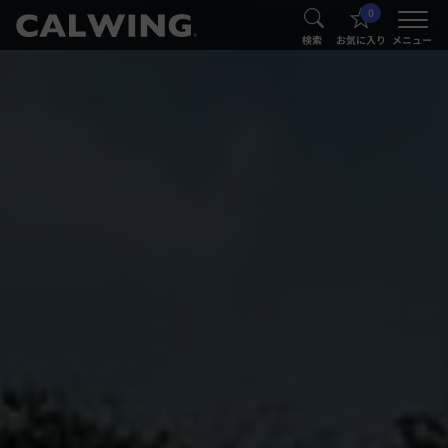
0
®
®
検索
お気に入り
メニュー