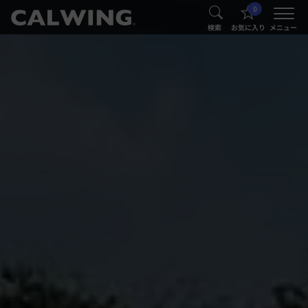
0
®
®
検索
お気に入り
メニュー