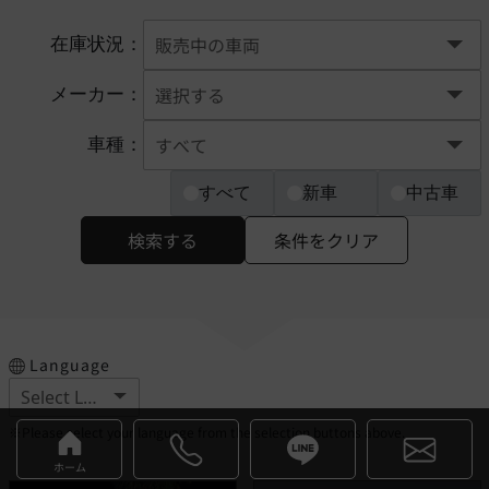
在庫状況：
メーカー：
車種：
すべて
新車
中古車
検索する
条件をクリア
Language
※Please select your language from the selection buttons above.
ホーム