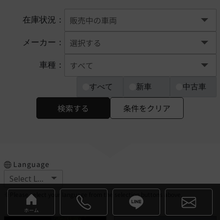
在庫状況：
メーカー：
車種：
すべて
新車
中古車
検索する
条件をクリア
Language
※Please select your language from the selection buttons above.
ホーム