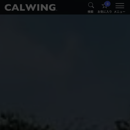
0
®
®
検索
お気に入り
メニュー