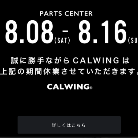
Shop Info
TEL
：
04-2991-7770
FAX
：04-2991-7760
OPEN
：火曜日 - 日曜日：10：00 - 18：00
CLOSE
：月曜日
ADDRESS
：埼玉県所沢市松郷342-6
Google Map
詳しくはこちら