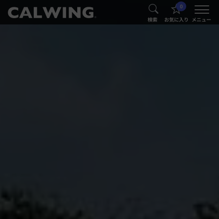
0
®
®
検索
お気に入り
メニュー