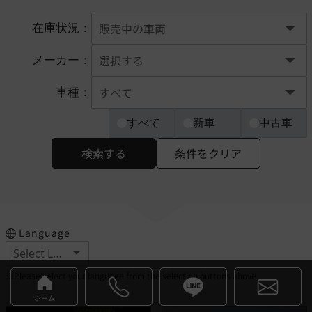
在庫状況：
メーカー：
車種：
すべて
新車
中古車
検索する
条件をクリア
Language
※Please select your language from the selection buttons above.
ホーム