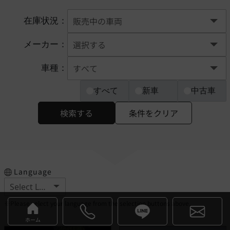
在庫状況：
メーカー：
車種：
すべて
新車
中古車
検索する
条件をクリア
Language
※Please select your language from the selection buttons above.
ホーム