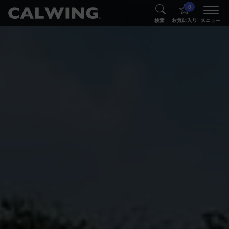
0
®
®
検索
お気に入り
メニュー