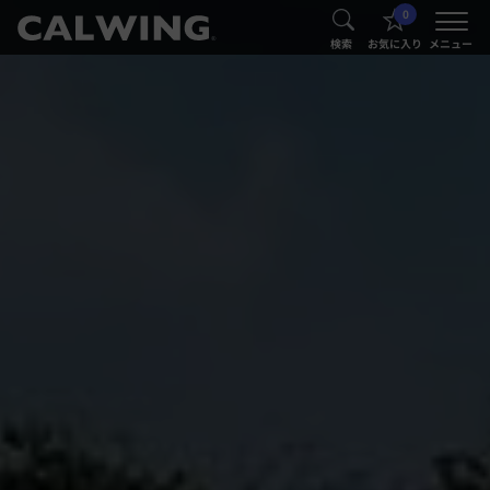
0
®
®
検索
お気に入り
メニュー