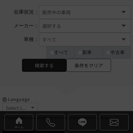
在庫状況：
メーカー：
車種：
すべて
新車
中古車
検索する
条件をクリア
Language
※Please select your language from the selection buttons above.
ホーム