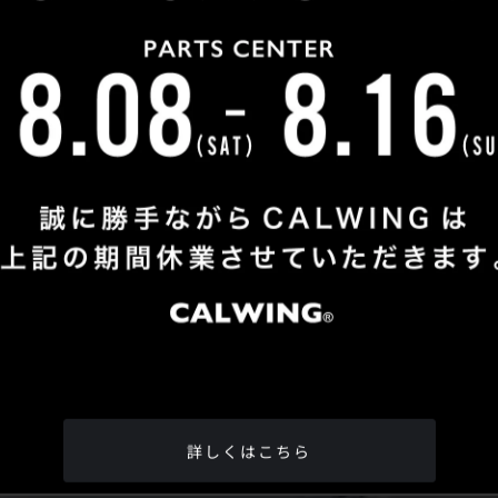
Shop Info
TEL
：
04-2991-7770
FAX
：04-2991-7760
OPEN
：火曜日 - 日曜日：10：00 - 18：00
CLOSE
：月曜日
ADDRESS
：埼玉県所沢市松郷342-6
Google Map
詳しくはこちら