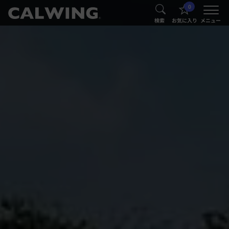
0
®
®
検索
お気に入り
メニュー