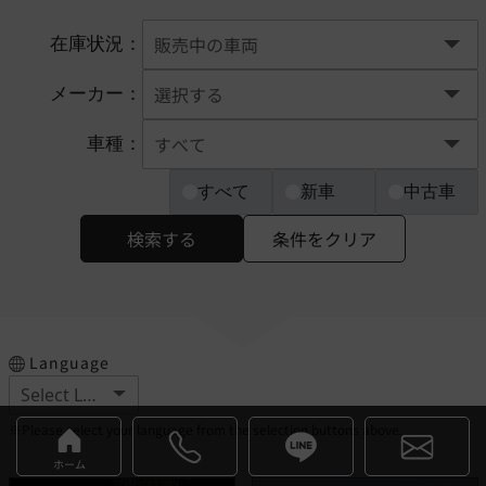
在庫状況：
メーカー：
車種：
すべて
新車
中古車
検索する
条件をクリア
Language
※Please select your language from the selection buttons above.
ホーム