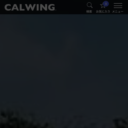
0
®
®
検索
お気に入り
メニュー