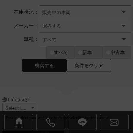
在庫状況：
メーカー：
車種：
すべて
新車
中古車
検索する
条件をクリア
Language
※Please select your language from the selection buttons above.
ホーム