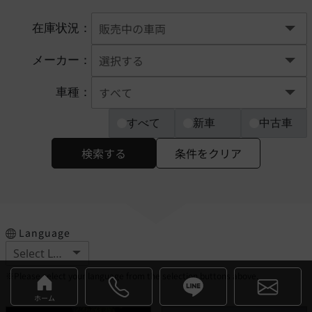
在庫状況：
メーカー：
車種：
すべて
新車
中古車
検索する
条件をクリア
Language
※Please select your language from the selection buttons above.
ホーム