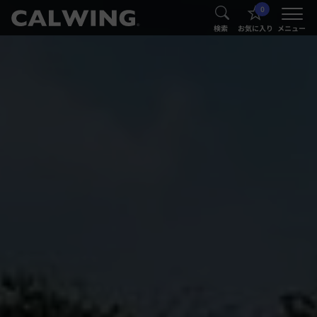
0
®
®
検索
お気に入り
メニュー