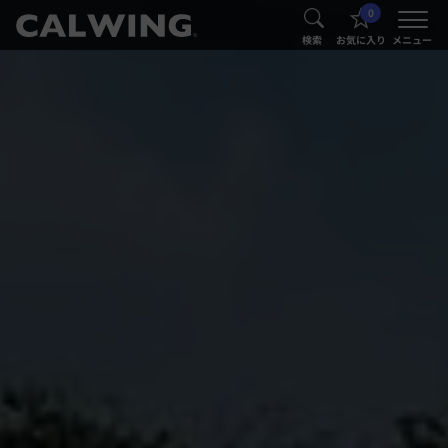
0
®
®
検索
お気に入り
メニュー