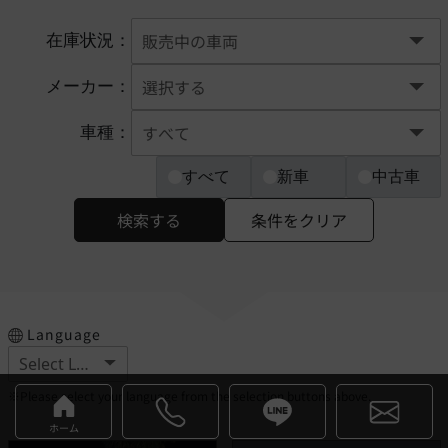
在庫状況：
メーカー：
車種：
すべて
新車
中古車
検索する
条件をクリア
Language
※Please select your language from the selection buttons above.
ホーム