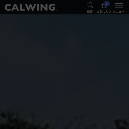
0
®
®
検索
お気に入り
メニュー