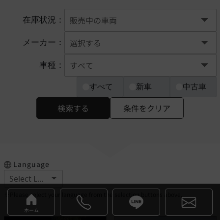
在庫状況：
メーカー：
車種：
すべて
新車
中古車
検索する
条件をクリア
Language
※Please select your language from the selection buttons above.
ホーム