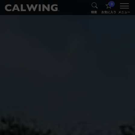
0
®
®
検索
お気に入り
メニュー