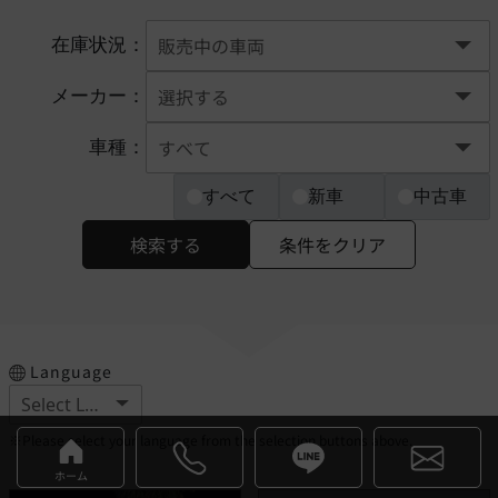
在庫状況：
メーカー：
車種：
すべて
新車
中古車
検索する
条件をクリア
Language
※Please select your language from the selection buttons above.
ホーム