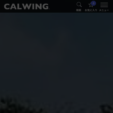
0
®
®
検索
お気に入り
メニュー