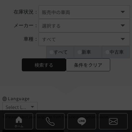
在庫状況：
メーカー：
車種：
すべて
新車
中古車
検索する
条件をクリア
Language
※Please select your language from the selection buttons above.
ホーム