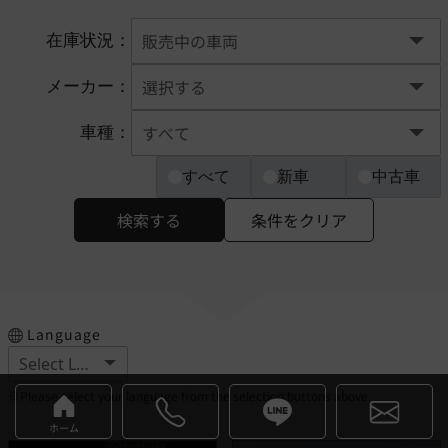
在庫状況：
メーカー：
車種：
すべて
新車
中古車
検索する
条件をクリア
Language
※Please select your language from the selection buttons above.
ホーム