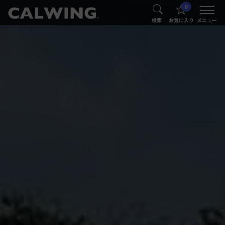
0
®
®
検索
お気に入り
メニュー