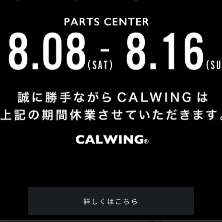
Shop Info
TEL
：
04-2991-7770
FAX
：04-2991-7760
OPEN
：火曜日 - 日曜日：10：00 - 18：00
CLOSE
：月曜日
ADDRESS
：埼玉県所沢市松郷342-6
Google Map
詳しくはこちら