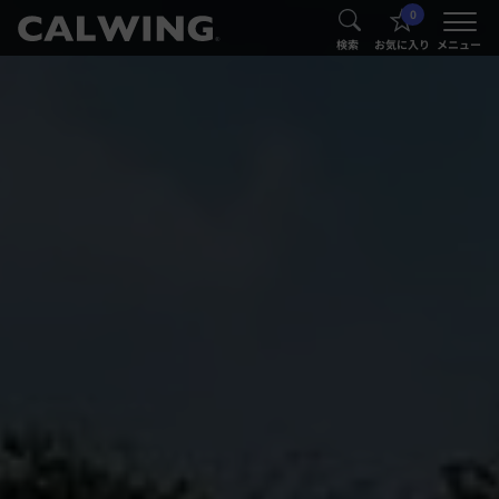
0
®
®
検索
お気に入り
メニュー