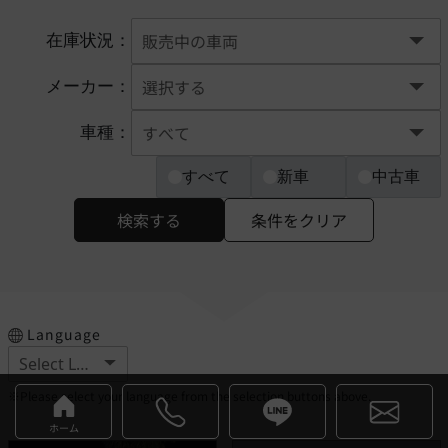
在庫状況：
メーカー：
車種：
すべて
新車
中古車
検索する
条件をクリア
Language
※Please select your language from the selection buttons above.
ホーム