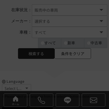
在庫状況：
メーカー：
車種：
すべて
新車
中古車
検索する
条件をクリア
Language
※Please select your language from the selection buttons above.
ホーム