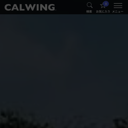
0
®
®
検索
お気に入り
メニュー