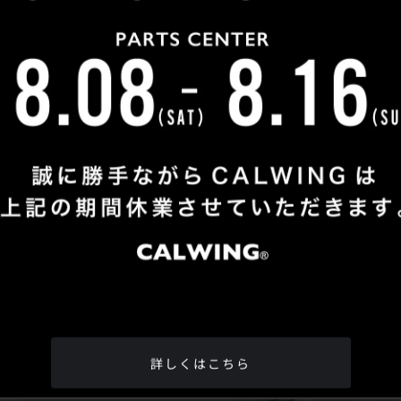
Shop Info
TEL
：
04-2991-7770
FAX
：04-2991-7760
OPEN
：火曜日 - 日曜日：10：00 - 18：00
CLOSE
：月曜日
ADDRESS
：埼玉県所沢市松郷342-6
Google Map
詳しくはこちら